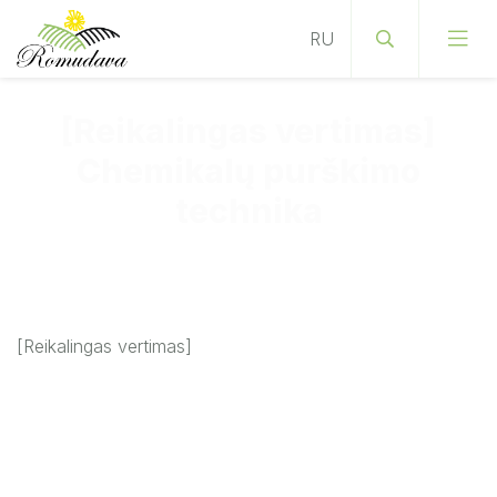
[Reikalingas vertimas]
Chemikalų purškimo
technika
[Reikalingas vertimas]