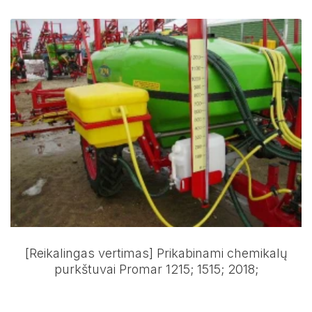
[Reikalingas vertimas] Prikabinami chemikalų
purkštuvai Promar 1215; 1515; 2018;