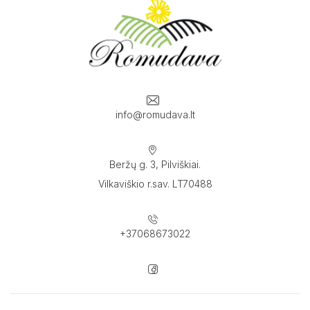
info@romudava.lt
Beržų g. 3, Pilviškiai.
Vilkaviškio r.sav. LT70488
+37068673022