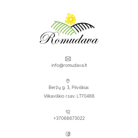
info@romudava.lt
Beržų g. 3, Pilviškiai.
Vilkaviškio r.sav. LT70488
+37068673022