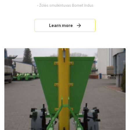
- Žolės smulkintuvas Bomet Indus
Learn more