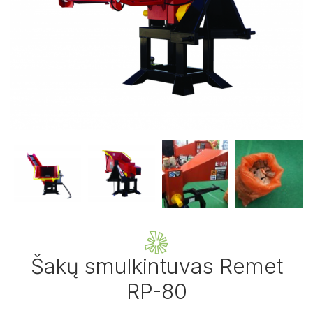
Šakų smulkintuvai
Krautuvai
Daržovių ir vaisių apdorojimo technika
Betono maišyklės
Kuro kolonėlės
Chemikalų purškimo technika
Svoriai traktoriams
Mini technika
Atsarginės dalys
Šakų smulkintuvas Remet
RP-80