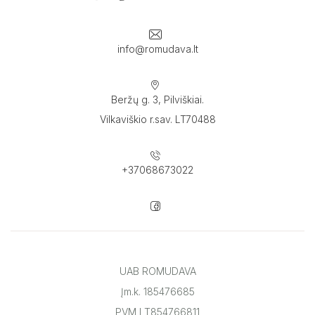
info@romudava.lt
Beržų g. 3, Pilviškiai.
Vilkaviškio r.sav. LT70488
+37068673022
UAB ROMUDAVA
Įm.k. 185476685
PVM LT854766811