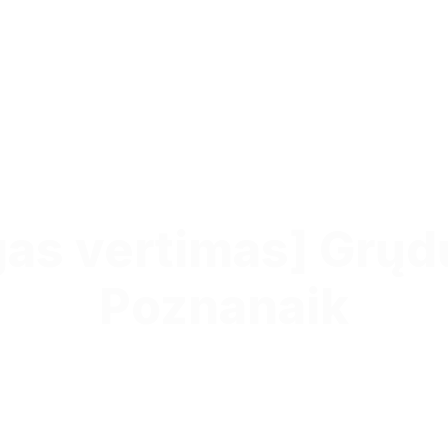
gas vertimas] Grųd
Poznanaik