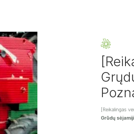
[Reik
Grųdų
Pozn
[Reikalingas ve
Grūdų sėjami