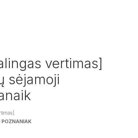
alingas vertimas]
 sėjamoji
anaik
rtimas]
ji POZNANIAK