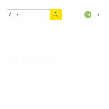
LT
EN
RU
ų sėjamoji