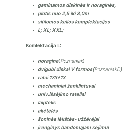
gaminamos diskinės ir noraginės,
plotis nuo 2,5 iki 3,0m
siūlomos kelios komplektacijos
L; XL; XXL;
Komlektacija L:
noragine
(
Poznaniak
)
dvigubi diskai V formos(
PoznaniakD
)
ratai 173*13
mechaniniai ženklintuvai
univ.išsėjimo rateliai
laiptelis
akėtėlės
šoninės lėkštės- užžėrėjai
įrenginys bandomąjam sėjimui