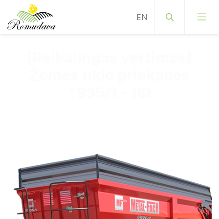
[Reikalingas vertimas]
Žemės ūkio priekabos
T935/1 - 18t