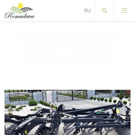
[Reikalingas vertimas]
Giluminis agregatas
AgroTom APSPSRS