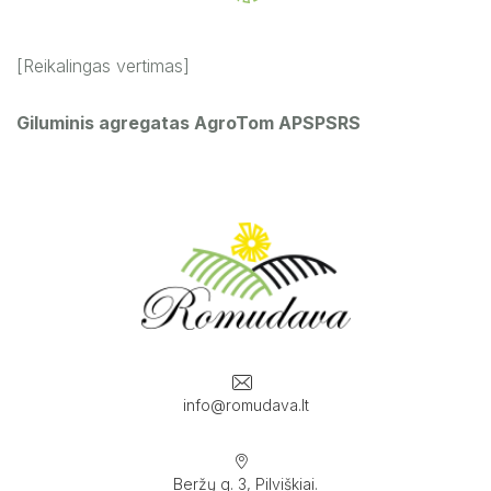
[Reikalingas vertimas]
Giluminis agregatas AgroTom APSPSRS
info@romudava.lt
Beržų g. 3, Pilviškiai.