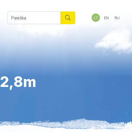
LT
EN
RU
 2,8m