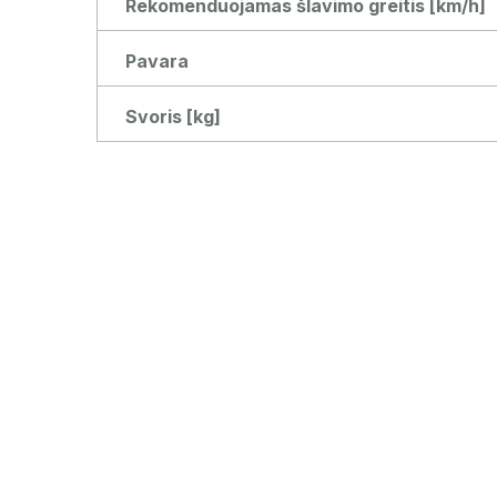
Rekomenduojamas šlavimo greitis [km/h]
Pavara
Svoris [kg]