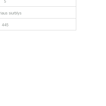
5
riaus siurblys
445