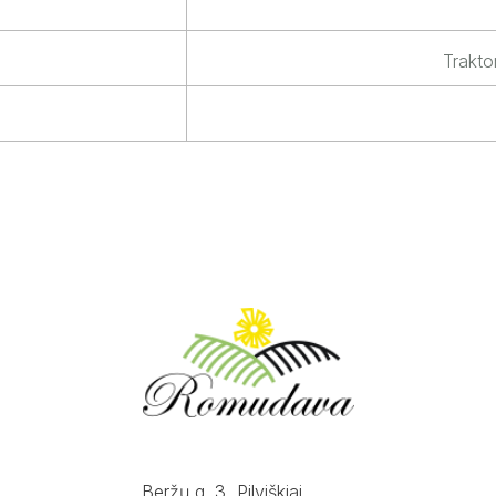
Trakto
Beržų g. 3, Pilviškiai.