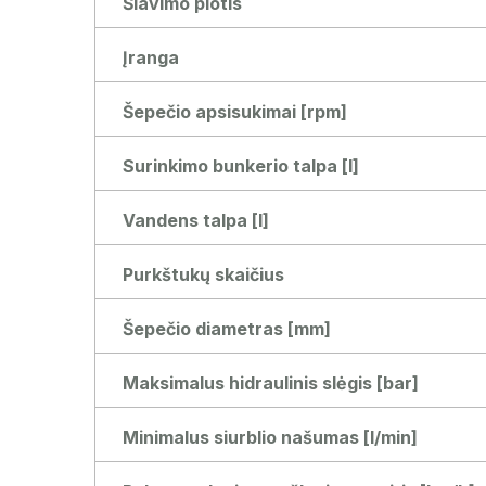
Šlavimo plotis
Įranga
Šepečio apsisukimai [rpm]
Surinkimo bunkerio talpa [l]
Vandens talpa [l]
Purkštukų skaičius
Šepečio diametras [mm]
Maksimalus hidraulinis slėgis [bar]
Minimalus siurblio našumas [l/min]