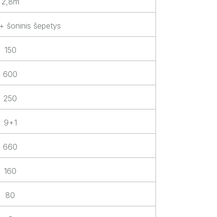
2,8m
 + šoninis šepetys
150
600
250
9+1
660
160
80