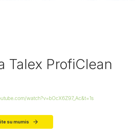
a Talex ProfiClean
youtube.com/watch?v=bOcX6Z97_Ac&t=1s
ite su mumis