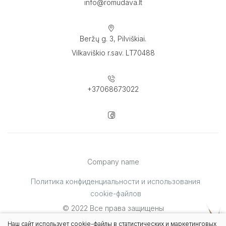
info@romudava.lt
Beržų g. 3, Pilviškiai.
Vilkaviškio r.sav. LT70488
+37068673022
Company name
Политика конфиденциальности и использования
cookie-файлов
© 2022 Все права защищены
Решение:
TEXUS
Наш сайт использует cookie-файлы в статистических и маркетинговых